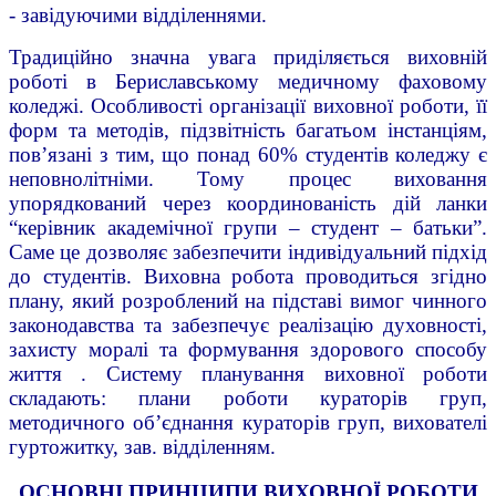
- завідуючими відділеннями.
Традиційно значна увага приділяється виховній
роботі в Бериславському медичному фаховому
коледжі. Особливості організації виховної роботи, її
форм та методів, підзвітність багатьом інстанціям,
пов’язані з тим, що понад 60% студентів коледжу є
неповнолітніми. Тому процес виховання
упорядкований через координованість дій ланки
“керівник академічної групи – студент – батьки”.
Саме це дозволяє забезпечити індивідуальний підхід
до студентів. Виховна робота проводиться згідно
плану, який розроблений на підставі вимог чинного
законодавства та забезпечує реалізацію духовності,
захисту моралі та формування здорового способу
життя . Систему планування виховної роботи
складають: плани роботи кураторів груп,
методичного об’єднання кураторів груп, вихователі
гуртожитку, зав. відділенням.
ОСНОВНІ ПРИНЦИПИ ВИХОВНОЇ РОБОТИ