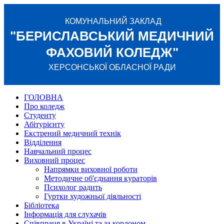
КОМУНАЛЬНИЙ ЗАКЛАД
"БЕРИСЛАВСЬКИЙ МЕДИЧНИЙ
ФАХОВИЙ КОЛЕДЖ"
ХЕРСОНСЬКОЇ ОБЛАСНОЇ РАДИ
ГОЛОВНА
Про коледж
Студенту
Абітурієнту
Екстрений медичний технік
Відділення
Навчальний процес
Виховний процес
Напрямки виховної роботи
Методичне об'єднання кураторів
Психолог радить
Гуртки художньої діяльності
Бібліотека
Інформація для слухачів
Співпраця в Україні та за кордоном