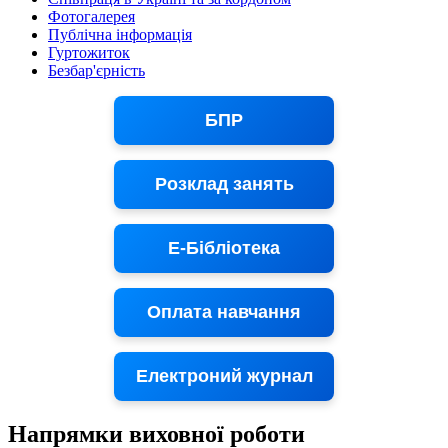
Фотогалерея
Публічна інформація
Гуртожиток
Безбар'єрність
БПР
Розклад занять
Е-Бібліотека
Оплата навчання
Електроний журнал
Напрямки виховної роботи