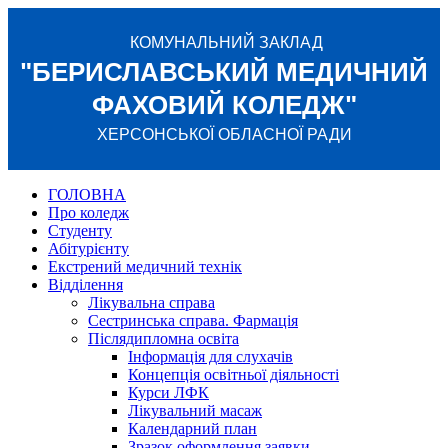
КОМУНАЛЬНИЙ ЗАКЛАД
"БЕРИСЛАВСЬКИЙ МЕДИЧНИЙ
ФАХОВИЙ КОЛЕДЖ"
ХЕРСОНСЬКОЇ ОБЛАСНОЇ РАДИ
ГОЛОВНА
Про коледж
Студенту
Абітурієнту
Екстрений медичний технік
Відділення
Лікувальна справа
Сестринська справа. Фармація
Післядипломна освіта
Інформація для слухачів
Концепція освітньої діяльності
Курси ЛФК
Лікувальний масаж
Календарний план
Зразок оформлення заявки