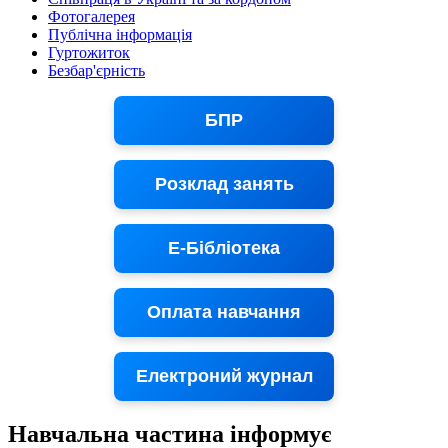
Фотогалерея
Публічна інформація
Гуртожиток
Безбар'єрність
БПР
Розклад занять
Е-Бібліотека
Оплата навчання
Електроний журнал
Навчальна частина інформує