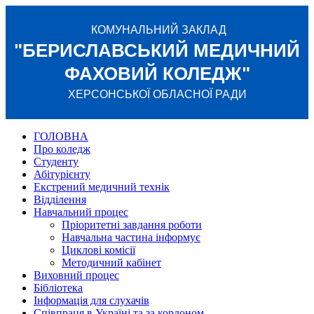
КОМУНАЛЬНИЙ ЗАКЛАД
"БЕРИСЛАВСЬКИЙ МЕДИЧНИЙ
ФАХОВИЙ КОЛЕДЖ"
ХЕРСОНСЬКОЇ ОБЛАСНОЇ РАДИ
ГОЛОВНА
Про коледж
Студенту
Абітурієнту
Екстрений медичний технік
Відділення
Навчальний процес
Пріоритетні завдання роботи
Навчальна частина інформує
Циклові комісії
Методичний кабінет
Виховний процес
Бібліотека
Інформація для слухачів
Співпраця в Україні та за кордоном