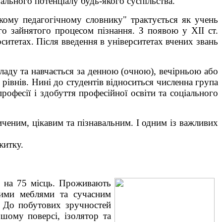
ального потенціалу будь-якого суспільства.
ському педагогічному словнику" трактується як учень
о зайнятого процесом пізнання. З появою у XII ст.
ерситетах. Після введення в університетах вчених звань
ладу та навчається за денною (очною), вечірньою або
рівнів. Нині до студентів відноситься численна група
рофесії і здобуття професійної освіти та соціального
иченим, цікавим та пізнавальним. І одним із важливих
житку.
у на 75 місць. Проживають
ними меблями та сучасним
. До побутових зручностей
шому поверсі, ізолятор та