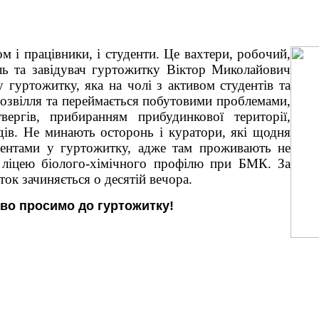
 і працівники, і студенти. Це вахтери, робочий,
ль та завідувач гуртожитку Віктор Миколайович
 гуртожитку, яка на чолі з активом студентів та
дозвілля та переймається побутовими проблемами,
вергів, прибиранням прибудинкової території,
дів. Не минають осторонь і куратори, які щодня
дентами у гуртожитку, адже там проживають не
 ліцею біолого-хімічного профілю при БМК. За
ок зачиняється о десятій вечора.
во просимо до гуртожитку!