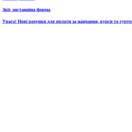
Звіт дистанціна форма
Увага! Нові рахунки для оплати за навчання, курси та гурт