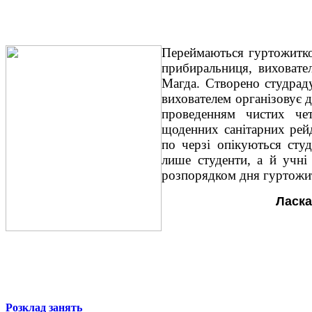
Переймаються
гуртожитком
прибиральниця, виховате
Магда. Створено студраду
вихователем організовує 
проведенням чистих чет
щоденних санітарних рей
по черзі опікуються сту
лише студенти, а й учні
розпорядком дня гуртожит
Ласка
Розклад занять