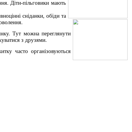
ння. Діти-пільговики мають
вноцінні сніданки, обіди
та
оволення.
инку. Тут можна переглянути
куватися з друзями.
итку часто організовуються