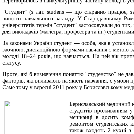
перетворилось в найкультурнішу частину молоді в усі
"Студент" (з лат. studens — що старанно працює, за
вищого навчального закладу. У Стародавньому Римі
університетів термін "студент" застосовували до тих, 
для викладачів (магістра, професора та ін.) студента
За законами України студент — особа, яка в установ
заочною, дистанційною формами навчання з метою здоб
молоді 18–24 років, що навчається. На цей вік припа
статусу.
Проте, які б визначення поняттю "студенство" не дав
факторів, які впливають на якість навчання, є умови 
Саме тому у вересні 2011 року у Бериславському ме
Бериславський медичний к
студентів проживанням у
мешканці в досить комф
ремонтом студентських к
також входять 2 кухні з