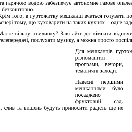
 та гарячою водою забезпечує автономне газове опале
т безкоштовно.
Крім того, в гуртожитку мешканці вчаться готувати по
вечері тому, що куховарити на таких кухнях - одне зад
Маєте вільну хвилинку? Завітайте до кімнати відпоч
телепередачі, послухати музику, а можна просто поспіл
Для мешканців гуртож
різноманітні
програми, вечори,
тематичні заходи.
Навесні першими
мешканцями було
посаджено
фруктовий сад.
, слив та вишень будуть приносити радість ще не