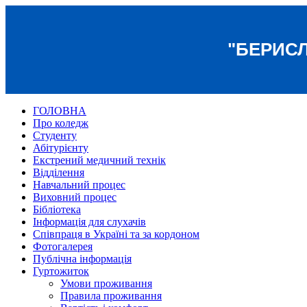
"БЕРИС
ГОЛОВНА
Про коледж
Студенту
Абітурієнту
Екстрений медичний технік
Відділення
Навчальний процес
Виховний процес
Бібліотека
Інформація для слухачів
Співпраця в Україні та за кордоном
Фотогалерея
Публічна інформація
Гуртожиток
Умови проживання
Правила проживання