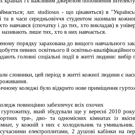
х країнах і є важливим джерелом поповнення інтелекту
ймається; лат. studiosus - що цікавиться) в "Україн
 та в часи середньовіччя студентом називали кожног
хто навчався (спочатку і до тих, хто викладав) в унів
ми називають лише тих, хто в них навчається.
леному порядку зарахована до вищого навчального зак
уття певних освітнього й освітньо-кваліфікаційного 
дають головні соціальні події в житті людини: вибір п
али словники, цей період в житті кожної людини є нас
проживання.
дичному коледжі було відкрито нове приміщення гурто
оледж повноцінно забезпечує всіх охочих
 гуртожитку, який збудували ще у вересні 2010 рок
ортних три-, дво- та одномісних кімнатах із якіс
імнат, у кожній з них є холодильник та умивальник
 сучасними електроплитами, 2 душові кабінки на пер