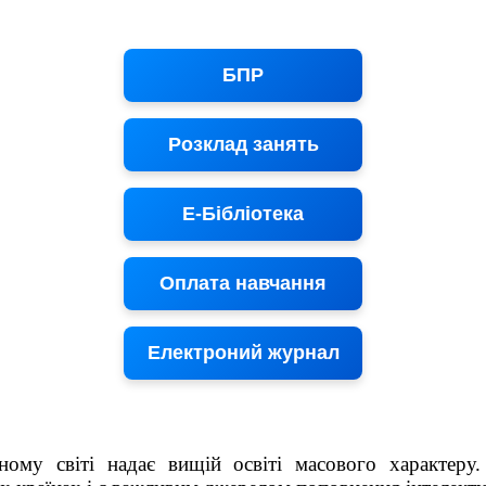
БПР
Розклад занять
Е-Бібліотека
Оплата навчання
Електроний журнал
ому світі надає вищій освіті масового характеру. 