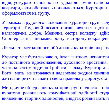
відвідує куратор спільно зі студрадою групи на поч
квартири, акти обстежень поновлюються. Куратори пос
оформлюється на групу.
У рамках трудового виховання куратори груп залу
території. Трудовий десант організовується щоти
налагоджена добре. Медична сестра коледжу здійс
Спостерігається динаміка росту в сторону покращення 
Діяльність методичного об’єднання кураторів операти
Куратор має бути яскравою, інтелігентною, неповтор
до постійного вдосконалення, духовного зростання.
частина всієї методичної роботи закладу. Куратор дл
його мить, не втрачаючи надаремне жодної хвилини
життєвий ритм та знайти свою правильну дорогу, ста
Методичне об’єднання кураторів груп є однією з про
куратори розвивають комунікативні здібності студе
виявленню творчих здібностей, а відтак розвивають 