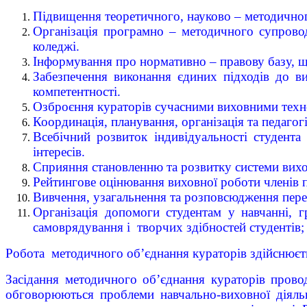
Підвищення теоретичного, науково – методичного 
Організація програмно – методичного супрово
коледжі.
Інформування про нормативно – правову базу, щ
Забезпечення виконання єдиних підходів до вих
компетентності.
Озброєння кураторів сучасними виховними техно
Координація, планування, організація та педагог
Всебічний розвиток індивідуальності студента 
інтересів.
Сприяння становленню та розвитку системи вихо
Рейтингове оцінювання виховної роботи членів п
Вивчення, узагальнення та розповсюдження пере
Організація допомоги студентам у навчанні, г
самоврядування і творчих здібностей студентів
Робота методичного об’єднання кураторів здійснюєт
Засідання методичного об’єднання кураторів пров
обговорюються проблеми навчально-виховної діяльн