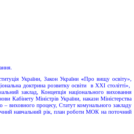
ання.
титуція України, Закон України
«
Про вищу освіту»,
ціональна доктрина розвитку освіти в ХХІ столітті»,
альний заклад, Концепція національного виховання
нови Кабінету Міністрів України, накази Міністерства
ьно – виховного процесу, Статут комунального закладу
очний навчальний рік, план роботи МОК на поточний