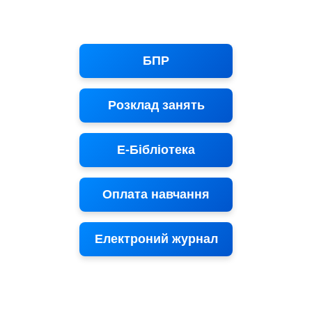
БПР
Розклад занять
Е-Бібліотека
Оплата навчання
Електроний журнал