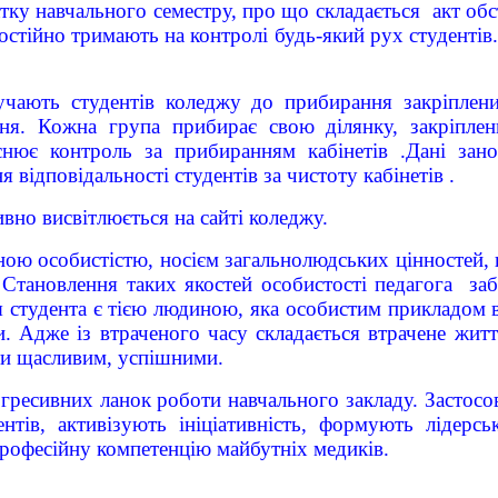
атку навчального семестру, про що складається акт о
тійно тримають на контролі будь-який рух студентів. У
чають студентів коледжу до прибирання закріплени
жня. Кожна група прибирає свою ділянку, закріплен
нює контроль за прибиранням кабінетів .Дані зан
відповідальності студентів за чистоту кабінетів .
вно висвітлюється на сайті коледжу.
ною особистістю, носієм загальнолюдських цінностей, 
 Становлення таких якостей особистості педагога за
я студента є тією людиною, яка особистим прикладом 
. Адже із втраченого часу складається втрачене жит
ти щасливим, успішними.
гресивних ланок роботи навчального закладу. Застосов
нтів, активізують ініціативність, формують лідерс
професійну компетенцію майбутніх медиків.