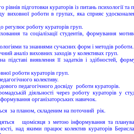
рівнів підготовки кураторів із питань психології та 
ду виховної роботи в групах, яка сприяє удосконал
о регулює роботу кураторів груп.
овання та соціалізації студентів, формування мотив
логіями та знаннями сучасних форм і методів роботи.
ічний аналіз виховних заходів у колективах груп.
на підставі виявлення її задатків і здібностей, фор
вної роботи кураторів груп.
едагогічного колективу.
дового педагогічного досвіду роботи кураторів.
ромадській діяльності через роботу кураторів у сту
; формування організаторських навичок.
ься за планом, складеним на поточний рік.
одяться щомісяця з метою інформування та планува
ості, над якими працює колектив кураторів Берисл