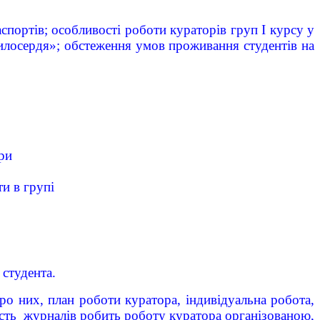
спортів; особливості роботи кураторів груп І курсу у
илосердя»; обстеження умов проживання студентів на
ри
и в групі
студента.
 них, план роботи куратора, індивідуальна робота,
ність журналів робить роботу куратора організованою,