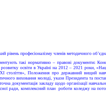
ий рівень професіоналізму членів методичного об’єдн
аментують такі нормативно – правові документи
:
Конс
розвитку освіти в Україні на 2012 – 2021 роки, «На
ХХІ століття», Положення про державний вищий навч
тичного виховання молоді, укази Президента та поста
оточна документація закладу щодо організації навчал
сної ради, комплексний план роботи коледжу на пот