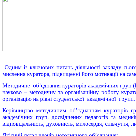
Одним із ключових питань діяльності закладу сього
мислення куратора, підвищенні його мотивації на само
Методичне об’єднання кураторів академічних груп 
науково – методичну та організаційну роботу курато
організацію на рівні студентської академічної групи.
Керівництво методичним об’єднанням кураторів г
академічних груп, досвідчених педагогів та медик
відповідальність, духовність, милосердя, співчуття, л
Якісний склад членів методичного об’єднання: