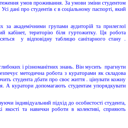
бстеження умов проживання. За умови зміни студентом
сі дані про студентів є в соціальному паспорті, який
х за академічними групами аудиторій та прилеглої
ий кабінет, територію біля гуртожитку. Ця робота
осяться у відповідну таблицю санітарного стану .
глибоких і різноманітних знань. Він мусить прагнути
безпечує методична робота з кураторами як складова
вчить студента дбати про своє життя . цінувати кожну
тя. А куратори допомагають студентам упорядкувати
уючи індивідуальний підхід до особистості студента,
ькі якості та навички роботи в колективі, сприяють