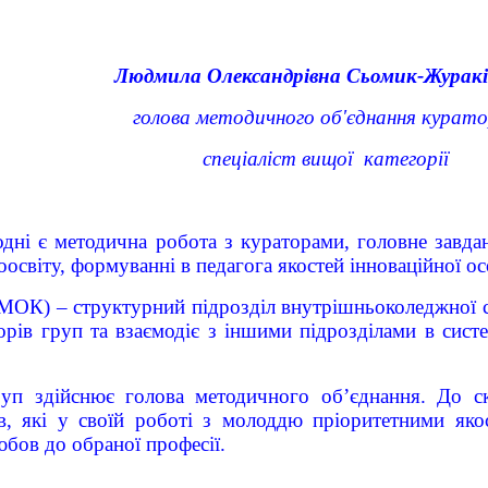
Людмила Олександрівна Сьомик-Журакі
голова методичного об'єднання курато
спеціаліст вищої категорії
дні є методична робота з кураторами, головне завдан
освіту, формуванні в педагога якостей інноваційної ос
(МОК) – структурний підрозділ внутрішньоколеджної 
рів груп та взаємодіє з іншими підрозділами в систе
руп здійснює голова методичного об’єднання. До 
ів, які у своїй роботі з молоддю пріоритетними яко
юбов до обраної професії.