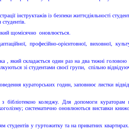
ї інструктажів із безпеки життєдіяльності студенті
 студентів.
 який щомісячно оновлюється.
таційної, професійно-орієнтовної, виховної, культ
ка , який складається один раз на два тижні голово
лкуються зі студентами своєї групи, спільно відвід
едення кураторських годин, заповнює листки відвіду
 з бібліотекою коледжу. Для допомоги кураторам в
коголізму; систематично оновлюються виставки книжо
ям студентів у гуртожитку та на приватних квартирах