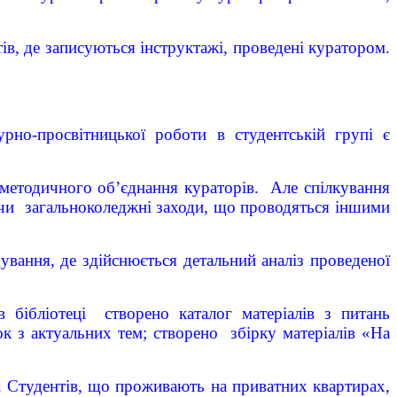
в, де записуються інструктажі, проведені куратором.
урно-просвітницької роботи в студентській групі є
ю методичного об’єднання кураторів. Але спілкування
уючи загальноколеджні заходи, що проводяться іншими
вання, де здійснюється детальний аналіз проведеної
 бібліотеці створено каталог матеріалів з питань
к з актуальних тем; створено збірку матеріалів «На
. Студентів, що проживають на приватних квартирах,