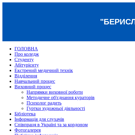
"БЕРИС
ГОЛОВНА
Про коледж
Студенту
Абітурієнту
Екстрений медичний технік
Відділення
Навчальний процес
Виховний процес
Напрямки виховної роботи
Методичне об'єднання кураторів
Психолог радить
Гуртки художньої діяльності
Бібліотека
Інформація для слухачів
Співпраця в Україні та за кордоном
Фотогалерея