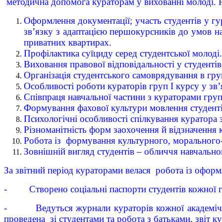
методична допомога кураторам у вихованні молоді. 
Оформлення документації; участь студентів у гур
зв’язку з адаптацією першокурсників до умов н
приватних квартирах.
Профілактика суїциду серед студентської молоді.
Виховання правової відповідальності у студентів
Організація студентського самоврядування в гру
Особливості роботи кураторів груп І курсу у зв
Співпраця навчальної частини з кураторами груп
Формування фахової культури мовлення студентів
Психологічні особливості спілкування куратора 
Різноманітність форм заохочення й відзначення 
Робота із формування культурного, морального
Зовнішній вигляд студентів – обличчя навчально
За звітний період кураторами велася робота із оформ
- Створено соціальні паспорти студентів кожної гр
- Ведуться журнали кураторів кожної академічної 
проведена зі студентами та робота з батьками, звіт 