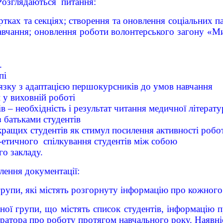
Розглядаються питання:
тках та секціях; створення та оновлення соціальних па
авчання; оновлення роботи волонтерського загону «М
.
пі
’язку з адаптацією першокурсників до умов навчання
 у виховній роботі
 – необхідність і результат читання медичної літерату
з батьками студентів
кращих студентів як стимул посилення активності робот
-етичного спілкування студентів між собою
го закладу.
лення документації:
упи, які містять розгорнуту інформацію про кожного 
групи, що містять список студентів, інформацію про
куратора про роботу протягом навчального року. Наяв