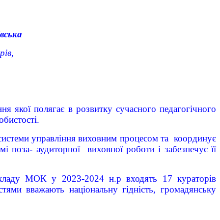
вська
рів,
ня якої полягає в розвитку сучасного педагогічного
обистості.
системи управління виховним процесом та координує
мі поза- аудиторної виховної роботи і забезпечує її
складу МОК у 2023-2024 н.р входять 17 кураторів
стями вважають національну гідність, громадянську