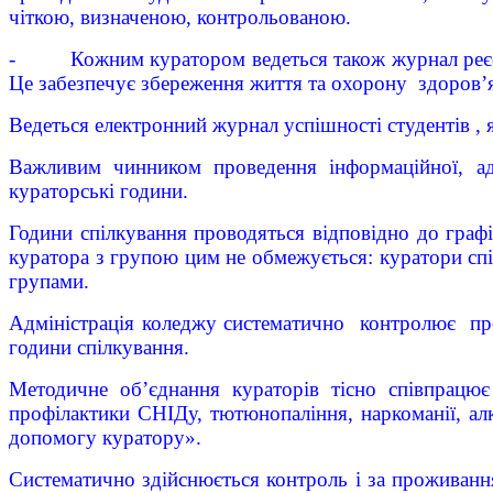
чіткою, визначеною, контрольованою.
- Кожним куратором ведеться також журнал реєстраці
Це забезпечує збереження життя та охорону здоров’я
Ведеться електронний журнал успішності студентів ,
Важливим чинником проведення інформаційної, адап
кураторські години.
Години спілкування проводяться відповідно до графі
куратора з групою цим не обмежується: куратори спі
групами.
Адміністрація коледжу систематично контролює пров
години спілкування.
Методичне об’єднання кураторів тісно співпрацює
профілактики СНІДу, тютюнопаління, наркоманії, ал
допомогу куратору».
Систематично здійснюється контроль і за проживанн