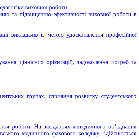
педагогіки виховної роботи.
енню та підвищенню ефективності виховної роботи в
ації викладачів із метою удосконалення професійної
мування ціннісних орієнтацій, задоволення потреб та
дентських групах; сприяння розвитку студентського
ння роботи. На засіданнях методичного об’єднання
авського медичного фахового коледжу, здійснюється