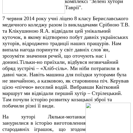
комплексі "Зелені хутори
Таврії".
7 червня 2014 року учні ліцею 8 класу Бериславського
медичного коледжу разом із викладачами Срібною Т.В.
та Клікушиною Я.А. відвідали цей унікальний
куточок, в якому відтворено побут давніх українських
хуторів, відроджено традиції наших пращурів. Нам
випала нагода поринути у світ давніх слов`ян,
зрозуміти значення речей, що оточують нас і
донині.Тільки-но приїхали, відбувся незвичайний
обряд зустрічі – «Хліб-сіль». Ми ніби потрапили в
давні часи. Навіть машина для поїздки хуторами була
не звичайною, а казковою, як старовинна піч. Керував
цією «піччю» веселий водій. Вибравши Квітковий
маршрут ми відвідали перший хутір – Стрілецький.
Там почули історію розвитку козацької зброї та
побачили різні її види.
На хуторі Ляльки-мотанки
занурилися в історію виготовлення
стародавніх іграшок, що згодом