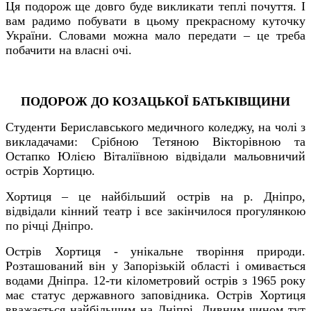
Ця подорож ще довго буде викликати теплі почуття. І
вам радимо побувати в цьому прекрасному куточку
України. Словами можна мало передати – це треба
побачити на власні очі.
ПОДОРОЖ ДО КОЗАЦЬКОЇ БАТЬКІВЩИНИ
Студенти Бериславського медичного коледжу, на чолі з
викладачами: Срібною Тетяною Вікторівною та
Остапко Юлією Віталіївною відвідали мальовничий
острів Хортицю.
Хортиця – це найбільший острів на р. Дніпро,
відвідали кінний театр і все закінчилося прогулянкою
по річці Дніпро.
Острів Хортиця - унікальне творіння природи.
Розташований він у Запорізькій області і омивається
водами Дніпра. 12-ти кілометровий острів з 1965 року
має статус державного заповідника. Острів Хортиця
вважається найбільшим на Дніпрі. Дивним чином тут