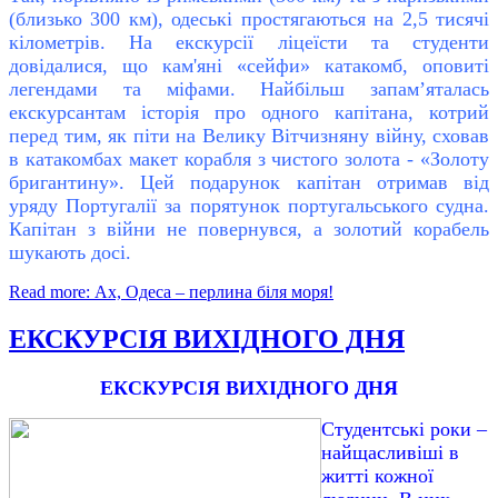
(близько 300 км), одеські простягаються на 2,5 тисячі
кілометрів. На екскурсії ліцеїсти та студенти
довідалися, що кам'яні «сейфи» катакомб, оповиті
легендами та міфами. Найбільш запам’яталась
екскурсантам історія про одного капітана, котрий
перед тим, як піти на Велику Вітчизняну війну, сховав
в катакомбах макет корабля з чистого золота - «Золоту
бригантину». Цей подарунок капітан отримав від
уряду Португалії за порятунок португальського судна.
Капітан з війни не повернувся, а золотий корабель
шукають досі.
Read more: Ах, Одеса – перлина біля моря!
ЕКСКУРСІЯ ВИХІДНОГО ДНЯ
ЕКСКУРСІЯ ВИХІДНОГО ДНЯ
Студентські роки –
найщасливіші в
житті кожної