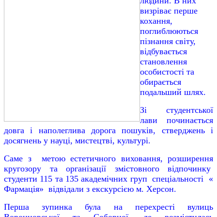
людини. В них
визріває перше
кохання,
поглиблюються
пізнання світу,
відбувається
становлення
особистості та
обирається
подальший шлях.
Зі студентської
лави починається
довга і наполеглива дорога пошуків, стверджень і
досягнень у науці, мистецтві, культурі.
Саме з метою естетичного виховання, розширення
кругозору та організації змістовного відпочинку
студенти 115 та 135 академічних груп спеціальності «
Фармація» відвідали з екскурсією м. Херсон.
Перша зупинка була на перехресті вулиць
Воронцовської та Соборної, де розмістилась