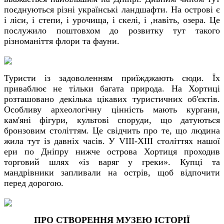
поєднуються різні українські ландшафти. На острові є
і ліси, і степи, і урочища, і скелі, і ,навіть, озера. Це
послужило поштовхом до розвитку тут такого
різноманіття флори та фауни.
Туристи із задоволенням приїжджають сюди. Їх
приваблює не тільки багата природа. На Хортиці
розташовано декілька цікавих туристичних об'єктів.
Особливу археологічну цінність мають кургани,
кам'яні фігури, культові споруди, що датуються
бронзовим століттям. Це свідчить про те, що людина
жила тут із давніх часів. У VIII-XIII століттях нашої
ери по Дніпру нижче острова Хортиця проходив
торговий шлях «із варяг у греки». Купці та
мандрівники запливали на острів, щоб відпочити
перед дорогою.
ПРО СТВОРЕННЯ МУЗЕЮ ІСТОРІЇ