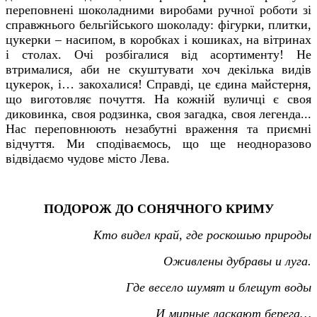
переповнені шоколадними виробами ручної роботи зі
справжнього бельгійського шоколаду: фігурки, плитки,
цукерки – насипом, в коробках і кошиках, на вітринах
і столах. Очі розбігалися від асортименту! Не
втрималися, аби не скуштувати хоч декілька видів
цукерок, і… закохалися! Справді, це єдина майстерня,
що виготовляє почуття. На кожній вуличці є своя
диковинка, своя родзинка, своя загадка, своя легенда...
Нас переповнюють незабутні враження та приємні
відчуття. Ми сподіваємось, що ще неодноразово
відвідаємо чудове місто Лева.
ПОДОРОЖ ДО СОНЯЧНОГО КРИМУ
Кто видел край, где роскошью природы
Оживлены дубравы и луга.
Где весело шумят и блещут воды
И мирные ласкают берега…