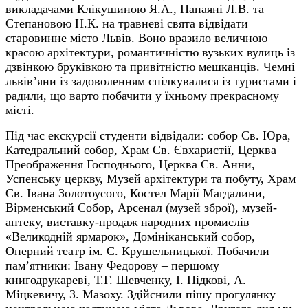
викладачами Клікушиною Я.А., Папаяні Л.В. та
Степановою Н.К. на травневі свята відвідати
старовинне місто Львів. Воно вразило величною
красою архітектури, романтичністю вузьких вулиць із
дзвінкою бруківкою та привітністю мешканців. Чемні
львів’яни із задоволенням спілкувалися із туристами і
радили, що варто побачити у їхньому прекрасному
місті.
Під час екскурсії студенти відвідали: собор Св. Юра,
Катедральний собор, Храм Св. Євхаристії, Церква
Преображення Господнього, Церква Св. Анни,
Успенську церкву, Музей архітектури та побуту, Храм
Св. Івана Золотоусого, Костел Марії Магдалини,
Вірменський Собор, Арсенал (музей зброї), музей-
аптеку, виставку-продаж народних промислів
«Великодній ярмарок», Домініканський собор,
Оперний театр ім. С. Крушельницької. Побачили
пам’ятники: Івану Федорову – першому
книгодрукареві, Т.Г. Шевченку, І. Підкові, А.
Міцкевичу, З. Мазоху. Здійснили пішу прогулянку