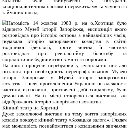
козацтва були звинувачені у потуранні
«націоналістичним ілюзіям і пережиткам» та усунені із
займаних посад.
Натомість 14 жовтня 1983 р. на о.Хортиця було
відкрито Музей історії Запоріжжя, експозиція якого
розповідала про історію острова з найдавніших часів,
подавала історію запорізького козацтва в світлі
тодішньої ідеології, проте значна її частина
розповідала про революційну боротьбу та
соціалістичне будівництво в місті за порогами.
На хвилі процесів перебудови у суспільстві постало
питання про необхідність перепрофілювання Музею
історії Запоріжжя у Музей історії запорозького
козацтва. Після проголошення Україною незалежності
частини експозиції, присвячені добі соціалізму, були
демонтовані. На їх місці створюються виставки, які
відображають історію запорізького козацтва.
Кінний театр на Хортиці
Дуже захоплюючі вистави на тему життя запорізьких
козаків показує кінний театр «Козацька залога». Глядач
має можливість познайомитися з козацькими звичаями