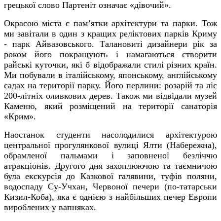
грецької слово Партеніт означає «дівочий».
Окрасою міста є пам’ятки архітектури та парки. Тож
ми завітали в один з кращих реліктових парків Криму
- парк Айвазовського. Талановиті дизайнери рік за
роком його покращують і намагаються створити
райські куточки, які б відображали стилі різних країн.
Ми побували в італійському, японському, англійському
садах на території парку. Його перлини: розарій та ліс
200-літніх оливкових дерев. Також ми відвідали музей
Каменю, який розміщений на території санаторія
«Крим».
Наостанок студенти насолодилися архітектурою
центральної прогулянкової вулиці Ялти (Набережна),
обрамленої пальмами і заповненої безліччю
атракціонів. Другого дня захоплюючою та таємничою
була екскурсія до Казкової галявини, туфів поляни,
водоспаду Су-Учхан, Червоної печери (по-татарськи
Кизил-Коба), яка є однією з найбільших печер Европи
вироблених у вапняках.