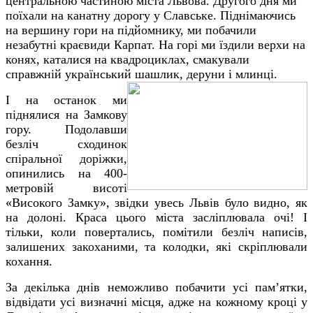
центральною частиною міста Львова. Другого дня ми
поїхали на канатну дорогу у Славське. Піднімаючись
на вершину гори на підйомнику, ми побачили
незабутні краєвиди Карпат. На горі ми їздили верхи на
конях, каталися на квадроциклах, смакували
справжній український шашлик, деруни і млинці.
І на останок ми
піднялися на Замкову
гору. Подолавши
безліч сходинок
спіральної доріжки,
опинились на 400-
метровій висоті
«Високого Замку», звідки увесь Львів було видно, як
на долоні. Краса цього міста засліплювала очі! І
тільки, коли повертались, помітили безліч написів,
залишених закоханими, та колодки, які скріплювали
кохання.
За декілька днів неможливо побачити усі пам’ятки,
відвідати усі визначні місця, адже на кожному кроці у