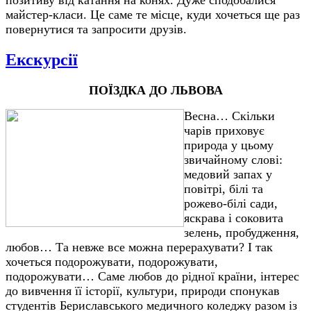
позитиву від катання на конях. Дуже сподобалися
майстер-класи. Це саме те місце, куди хочеться ще раз
повернутися та запросити друзів.
Екскурсії
ПОЇЗДКА ДО ЛЬВОВА
Весна… Скільки
чарів приховує
природа у цьому
звичайному слові:
медовий запах у
повітрі, білі та
рожево-білі сади,
яскрава і соковита
зелень, пробудження,
любов… Та невже все можна перерахувати? І так
хочеться подорожувати, подорожувати,
подорожувати… Саме любов до рідної країни, інтерес
до вивчення її історії, культури, природи спонукав
студентів Бериславського медичного коледжу разом із