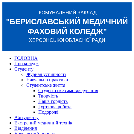
КОМУНАЛЬНИЙ ЗАКЛАД
"БЕРИСЛАВСЬКИЙ МЕДИЧНИЙ
ФАХОВИЙ КОЛЕДЖ"
ХЕРСОНСЬКОЇ ОБЛАСНОЇ РАДИ
ГОЛОВНА
Про коледж
Студенту
Журнал успішності
Навчальна практика
Студентське життя
Студентське самоврядування
Творчість
Наша гордість
Гурткова робота
Подорожі
Абітурієнту
Екстрений медичний технік
Відділення
Навчальний процес