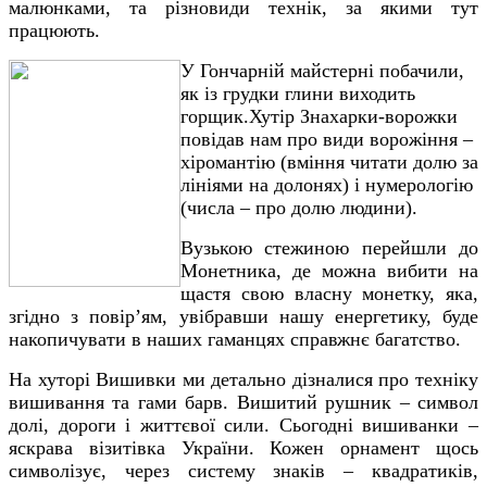
малюнками, та різновиди технік, за якими тут
працюють.
У Гончарній майстерні побачили,
як із грудки глини виходить
горщик.Хутір Знахарки-ворожки
повідав нам про види ворожіння –
хіромантію (вміння читати долю за
лініями на долонях) і нумерологію
(числа – про долю людини).
Вузькою стежиною перейшли до
Монетника, де можна вибити на
щастя свою власну монетку, яка,
згідно з повір’ям, увібравши нашу енергетику, буде
накопичувати в наших гаманцях справжнє багатство.
На хуторі Вишивки ми детально дізналися про техніку
вишивання та гами барв. Вишитий рушник – символ
долі, дороги і життєвої сили. Сьогодні вишиванки –
яскрава візитівка України. Кожен орнамент щось
символізує, через систему знаків – квадратиків,