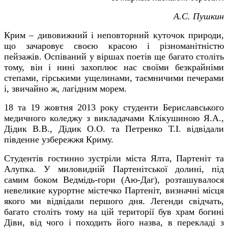
А.С. Пушкин
Крим – дивовижний і неповторний куточок природи,
що зачаровує своєю красою і різноманітністю
пейзажів. Оспіваний у віршах поетів ще багато століть
тому, він і нині захоплює нас своїми безкрайніми
степами, гірськими ущелинами, таємничими печерами
і, звичайно ж, лагідним морем.
18 та 19 жовтня 2013 року студенти Бериславського
медичного коледжу з викладачами Клікушиною Я.А.,
Дідик В.В., Дідик О.О. та Петренко Т.І. відвідали
південне узбережжя Криму.
Студентів гостинно зустріли міста Ялта, Партеніт та
Алупка. У миловидній Партенітської долині, під
самим боком Ведмідь-гори (Аю-Даг), розташувалося
невеликие курортне містечко Партеніт, визначні місця
якого ми відвідали першого дня. Легенди свідчать,
багато століть тому на цій території був храм богині
Діви, від чого і походить його назва, в перекладі з