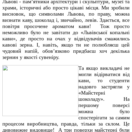
Львові - пам’ятники архітектури і скульптури, музеї та
храми, історичні або просто цікаві місця. Ми зробили
висновок, що символами Львова, по праву, можна
визнати каву, шоколад і, звичайно, левів. Здається, все
повітря просочене ароматом кави! Тож просто
неможливо було не завітати до «Львівської копальні
кави», де просто на очах у відвідувачів смажились
кавові зерна. І, навіть, якщо ти не полюбляєш цей
чудовий напій, обов’язково придбаєш хоч декілька
зернин у якості сувеніру.
Та якщо викладачі не
могли відірватися від
кави, то студенти
надовго застрягли у
«Майстерні
шоколаду». На
першому поверсі
можна було
спостерігати за самим
процесом виробництва, правда, тільки за склом. Це
дивовижне видовище! А три поверхи майстерні були