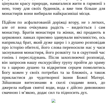
цінували красу природи, намагалися жити в гармонії з
нею, тому для своїх будинків, а вже тим більше для
монастирів вони вибирали найкрасивіші місця.
Підйом по асфальтованій доріжці вгору, не з легких,
але от вона очікувана радість – видніється і сам
монастир. Братія монастиря та жінки, які продають в
церковних лавках приємно здивували ввічливістю, ось
наприклад брат, який дуже щиро і з душею розповідав
про історію обителі, його слова переносили нас у часи
заснування монастиря, його розквіту та в скрутний час
гонінь і переслідувань. Після захоплюючої розповіді,
він запросив нашу екскурсійну групу пройти до храму
та з щирою душею та відкритим серцем помолитись
Богу кожен у своїх потребах та за ближніх, а також
прикластися до чудотворної ікони Божої Матері.
Зійшовши витесинами в скелі сходами вниз, до
джерела набрав святої води, вода є дійсно дивовижно
смачною і м’якою, додає сил та підносить дух.