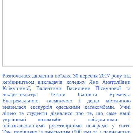
Розпочалася дводенна поїздка 30 вересня 2017 року під
керівництвом викладачів коледжу Яни Анатоліївни
Клікушиної, Валентини Василівни Піскунової та
лікаря-педіатра Тетяни Іванівни Яремчук.
Екстремальною, таємничою і дещо містичною
виявилася екскурсія одеськими катакомбами. Учні
ліцею та студенти дізналися про те, що саме наші
українські катакомби є найдовшими і
найзагадковішими рукотворними печерами у світі.
Так, порівняно із римськими (500 км) та з паризькими