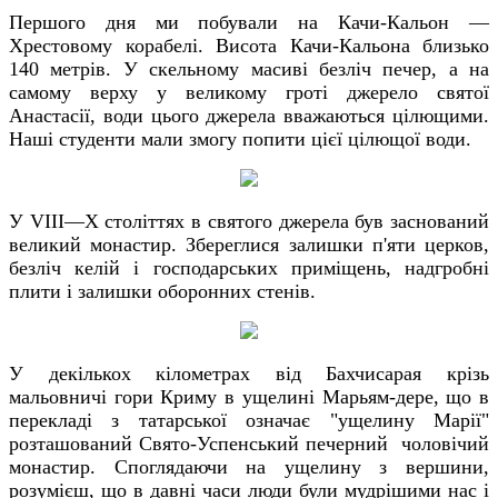
Першого дня ми побували на Качи-Кальон —
Хрестовому корабелі. Висота Качи-Кальона близько
140 метрів. У скельному масиві безліч печер, а на
самому верху у великому гроті джерело святої
Анастасії, води цього джерела вважаються цілющими.
Наші студенти мали змогу попити цієї цілющої води.
У VIII—X століттях в святого джерела був заснований
великий монастир. Збереглися залишки п'яти церков,
безліч келій і господарських приміщень, надгробні
плити і залишки оборонних стенів.
У декількох кілометрах від Бахчисарая крізь
мальовничі гори Криму в ущелині Марьям-дере, що в
перекладі з татарської означає "ущелину Марії"
розташований Свято-Успенський печерний чоловічий
монастир. Споглядаючи на ущелину з вершини,
розумієш, що в давні часи люди були мудрішими нас і