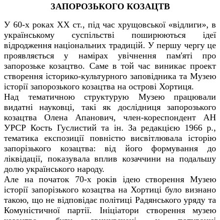
ЗАПОРОЗЬКОГО КОЗАЦТВ
У 60-х роках ХХ ст., під час хрущовської «відлиги», в
українському суспільстві поширюються ідеї
відродження національних традицій. У першу чергу це
проявляється у намірах увічнення пам'яті про
запорозьке козацтво. Саме в той час виникає проект
створення історико-культурного заповідника та Музею
історії запорозького козацтва на острові Хортиця.
Над тематичною структурую Музею працювали
видатні науковці, такі як дослідниця запорозького
козацтва Олена Апанович, член-кореспондент АН
УРСР Кость Гуслистий та ін. За редакцією 1966 р.,
тематика експозиції повністю висвітлювала історію
запорізького козацтва: від його формування до
ліквідації, показувала вплив козаччини на подальшу
долю українського народу.
Але на початок 70-х років ідею створення Музею
історії запорізького козацтва на Хортиці було визнано
такою, що не відповідає політиці Радянського уряду та
Комуністичної партії. Ініціатори створення музею