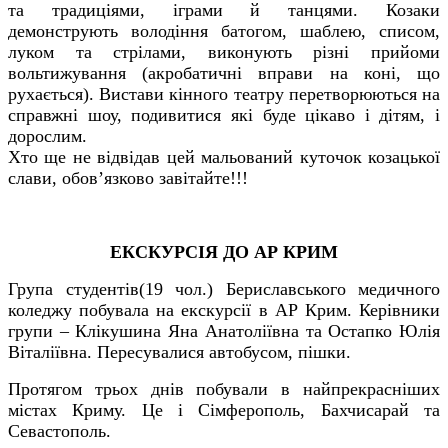
та традиціями, іграми й танцями. Козаки
демонструють володіння батогом, шаблею, списом,
луком та стрілами, виконують різні прийоми
вольтижування (акробатичні вправи на коні, що
рухається). Вистави кінного театру перетворюються на
справжні шоу, подивитися які буде цікаво і дітям, і
дорослим.
Хто ще не відвідав цей мальований куточок козацької
слави, обов’язково завітайте!!!
ЕКСКУРСІЯ ДО АР КРИМ
Група студентів(19 чол.) Бериславського медичного
коледжу побувала на екскурсії в АР Крим. Керівники
групи – Клікушина Яна Анатоліївна та Остапко Юлія
Віталіївна. Пересувалися автобусом, пішки.
Протягом трьох днів побували в найпрекрасніших
містах Криму. Це і Сімферополь, Бахчисарай та
Севастополь.