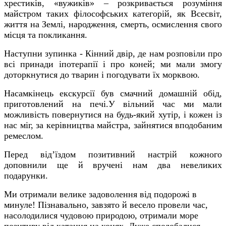
хрестиків, «вужиків» – розкривається розуміння
майстром таких філософських категорій, як Всесвіт,
життя на Землі, народження, смерть, осмислення свого
місця та покликання.
Наступни зупинка - Кінний двір, де нам розповіли про
всі принади іпотерапії і про коней; ми мали змогу
доторкнутися до тварин і погодувати їх морквою.
Насамкінець екскурсії був смачний домашній обід,
приготовлений на печі.У вільний час ми мали
можливість повернутися на будь-який хутір, і кожен із
нас міг, за керівництва майстра, зайнятися вподобаним
ремеслом.
Перед від’їздом позитивний настрій кожного
доповнили ще й вручені нам два невеликих
подарунки.
Ми отримали велике задоволення від подорожі в
минуле! Пізнавально, завзято й весело провели час,
насолодилися чудовою природою, отримали море