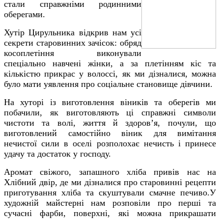
стали справжніми родинними
оберегами.
Хутір Цирульника відкрив нам усі
секрети старовинних зачісок: обряд
косоплетіння виконували
спеціально навчені жінки, а за плетінням кіс та
кількістю прикрас у волоссі, як ми дізналися, можна
було мати уявлення про соціальне становище дівчини.
На хуторі із виготовлення віників та оберегів ми
побачили, як виготовляють ці справжні символи
чистоти та волі, життя й здоров’я, почули, що
виготовлений самостійно віник для вимітання
нечистої сили в оселі розполохає нечисть і принесе
удачу та достаток у господу.
Аромат свіжого, запашного хліба привів нас на
Хлібний двір, де ми дізналися про старовинні рецепти
приготування хліба та скуштували смачне печиво.У
художній майстерні нам розповіли про перші та
сучасні фарби, поверхні, які можна прикрашати